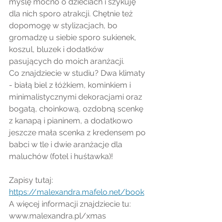
myślę mocno o dzieciach i szykuję 
dla nich sporo atrakcji. Chętnie też 
dopomogę w stylizacjach, bo 
gromadzę u siebie sporo sukienek, 
koszul, bluzek i dodatków 
pasujących do moich aranżacji. 
Co znajdziecie w studiu? Dwa klimaty 
- białą biel z łóżkiem, kominkiem i 
minimalistycznymi dekoracjami oraz 
bogatą, choinkową, ozdobną scenkę 
z kanapą i pianinem, a dodatkowo 
jeszcze mała scenka z kredensem po 
babci w tle i dwie aranżacje dla 
maluchów (fotel i huśtawka)! 
Zapisy tutaj: 
https://malexandra.mafelo.net/book
A więcej informacji znajdziecie tu: 
www.malexandra.pl/xmas