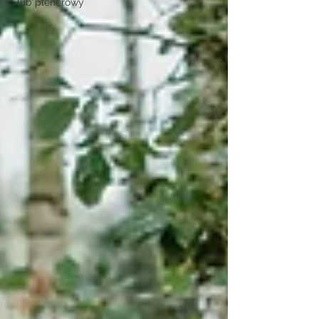
Ślub plenerowy