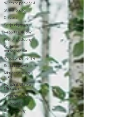
Wieczór panieński
Street photo
Chrzest
Sesja ciążowa
Reportaż ślubny
Plener poślubny
Sesja
narzeczeńska
Wieczór panieński
Sesja ciążowa
Mini sesja w dniu
ślubu
Poradnik dla Par
Młodych
Sesja studyjna
Ślub kościelny
Ślub cywilny