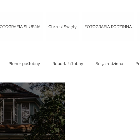
OTOGRAFIA ŚLUBNA
Chrzest Święty
FOTOGRAFIA RODZINNA
Plener poślubny
Reportaż ślubny
Sesja rodzinna
Pr
 panieński
Street photo
Chrzest
Sesja ciążowa
Re
eńska
Wieczór panieński
Sesja ciążowa
Mini sesja w dni
 studyjna
Ślub kościelny
Ślub cywilny
Ślub plenerowy