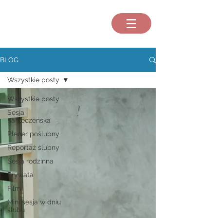
BLOG
Wszystkie posty
Wszystkie posty
Sesja
narzeczeńska
Plener poślubny
Reportaż ślubny
Sesja rodzinna
Prywata
Film
Mini sesja w dniu
ślubu