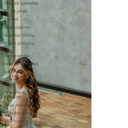
Wieczór panieński
Street photo
Chrzest
Sesja ciążowa
Reportaż ślubny
Plener poślubny
Sesja
narzeczeńska
Wieczór panieński
Sesja ciążowa
Mini sesja w dniu
ślubu
Poradnik dla Par
Młodych
Sesja studyjna
Ślub kościelny
Ślub cywilny