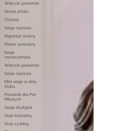
Wieczór panieński
Street photo
Chrzest
Sesja ciążowa
Reportaż ślubny
Plener poślubny
Sesja
narzeczeńska
Wieczór panieński
Sesja ciążowa
Mini sesja w dniu
ślubu
Poradnik dla Par
Młodych
Sesja studyjna
Ślub kościelny
Ślub cywilny