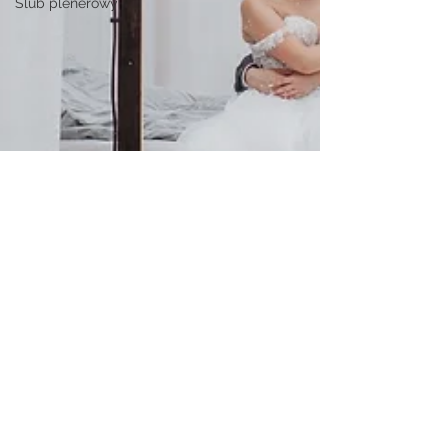
Ślub plenerowy