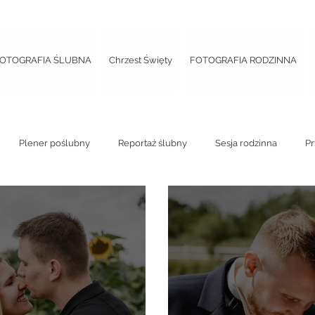
OTOGRAFIA ŚLUBNA
Chrzest Święty
FOTOGRAFIA RODZINNA
Plener poślubny
Reportaż ślubny
Sesja rodzinna
Pr
 panieński
Street photo
Chrzest
Sesja ciążowa
Re
eńska
Wieczór panieński
Sesja ciążowa
Mini sesja w dni
 studyjna
Ślub kościelny
Ślub cywilny
Ślub plenerowy