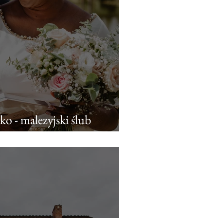
sko - malezyjski ślub
 | Folwark Białych Bocianów