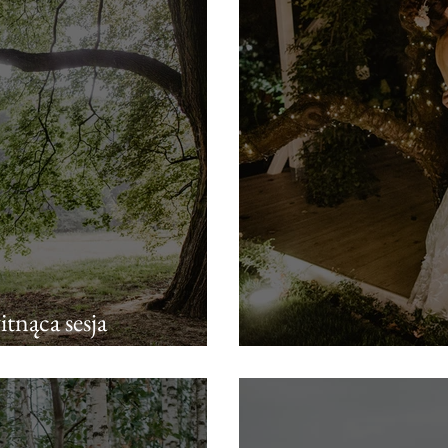
tnąca sesja
Patrycja + Jakub | 