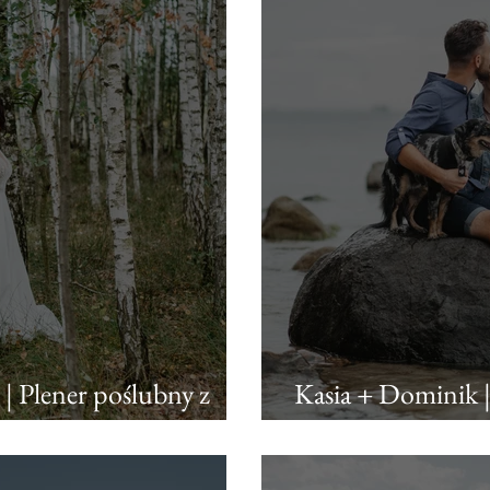
 | Plener poślubny z
Kasia + Dominik |
orłowskich klifac