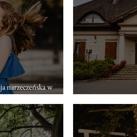
sja narzeczeńska w
Nati i Rafał | Dwo