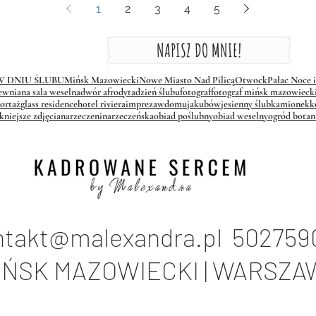
1
2
3
4
5
NAPISZ DO MNIE!
 W DNIU ŚLUBU
Mińsk Mazowiecki
Nowe Miasto Nad Pilicą
Otwock
Pałac Noce 
ewniana sala weselna
dwór afrodyta
dzień ślubu
fotograf
fotograf mińsk mazowieck
ortaż
glass residence
hotel riviera
imprezawdomu
jakubów
jesienny ślub
kamionek
k
kniejsze zdjęcia
narzeczeni
narzeczeńska
obiad poślubny
obiad weselny
ogród botan
ntakt@malexandra.pl
502759
IŃSK MAZOWIECKI | WARSZA