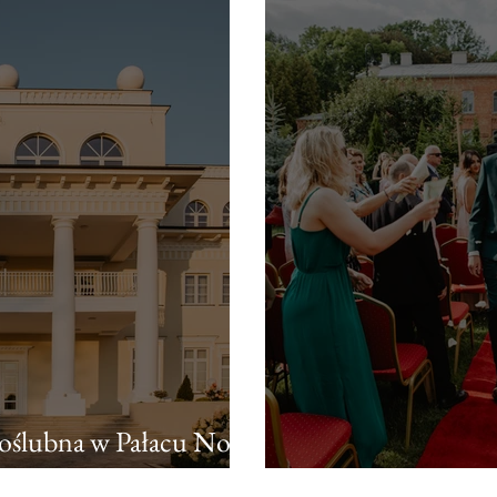
 poślubna w Pałacu Noce
Marta + Dawid | 