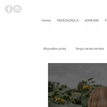
Home
PRZEDSZKOLA
KOMUNIE
F
Wszystkie posty
Sesja narzeczeńska
Mini sesja w dniu ślubu
Wieczór
Plener poślubny
Sesja narzecz
Poradnik dla Par Młodych
Sesja