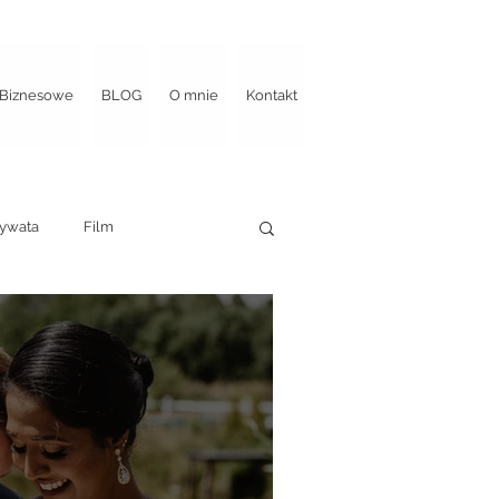
Biznesowe
BLOG
O mnie
Kontakt
ywata
Film
portaż ślubny
u ślubu