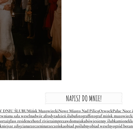
y Gościniec
NAPISZ DO MNIE!
 W DNIU ŚLUBU
Mińsk Mazowiecki
Nowe Miasto Nad Pilicą
Otwock
Pałac Noce 
ewniana sala weselna
dwór afrodyta
dzień ślubu
fotograf
fotograf mińsk mazowieck
ortaż
glass residence
hotel riviera
imprezawdomu
jakubów
jesienny ślub
kamionek
k
kniejsze zdjęcia
narzeczeni
narzeczeńska
obiad poślubny
obiad weselny
ogród botan