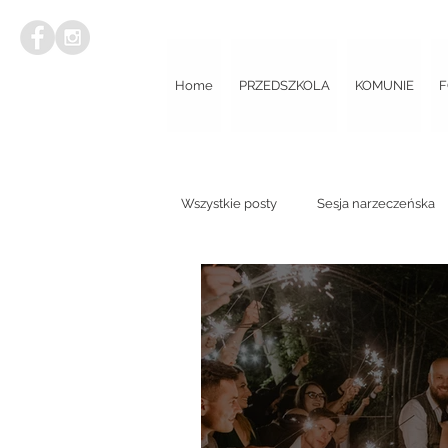
Home
PRZEDSZKOLA
KOMUNIE
F
Wszystkie posty
Sesja narzeczeńska
Mini sesja w dniu ślubu
Wieczór
Plener poślubny
Sesja narzecz
Poradnik dla Par Młodych
Sesja