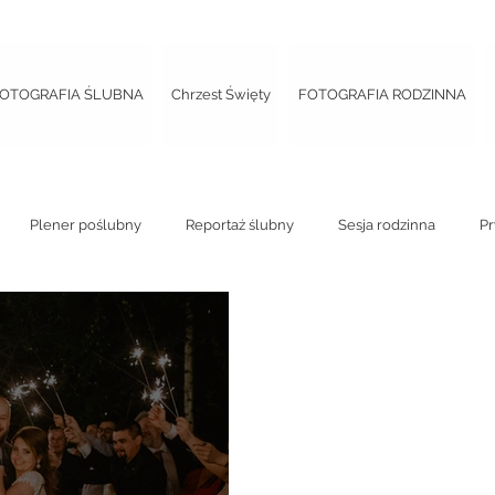
OTOGRAFIA ŚLUBNA
Chrzest Święty
FOTOGRAFIA RODZINNA
Plener poślubny
Reportaż ślubny
Sesja rodzinna
Pr
 panieński
Street photo
Chrzest
Sesja ciążowa
Re
eńska
Wieczór panieński
Sesja ciążowa
Mini sesja w dni
 studyjna
Ślub kościelny
Ślub cywilny
Ślub plenerowy