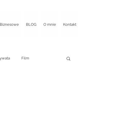
Biznesowe
BLOG
O mnie
Kontakt
ywata
Film
portaż ślubny
u ślubu