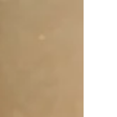
Pasta na Kamionku