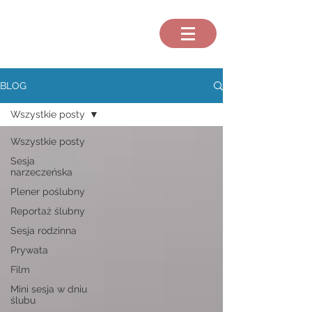
BLOG
Wszystkie posty
Wszystkie posty
Sesja
narzeczeńska
Plener poślubny
Reportaż ślubny
Sesja rodzinna
Prywata
Film
Mini sesja w dniu
ślubu