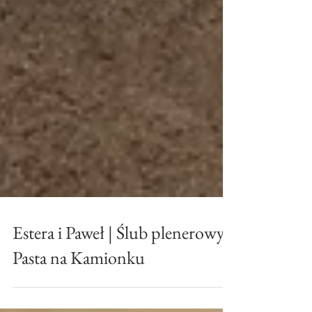
Estera i Paweł | Ślub plenerowy -